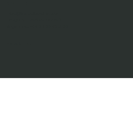
contacto
hola@estudioplanet.com
Uruguay:
+598 99 747 592
Argentina:
+54 9 11 39 48 01 39
t
Estudio
plaNe