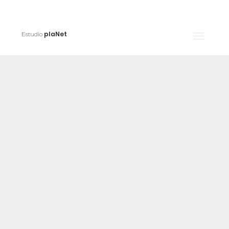
plaNet
Estudio