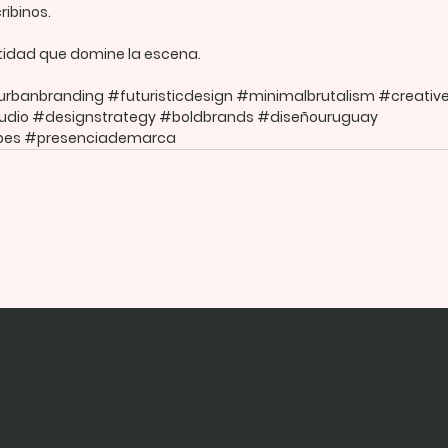
cribinos.
tidad que domine la escena.
urbanbranding
#futuristicdesign
#minimalbrutalism
#creativ
udio
#designstrategy
#boldbrands
#diseñouruguay
bes
#presenciademarca
o
Estudio
pl
oplanet.com
8 99 747 592
 9 11 39 48 01 39